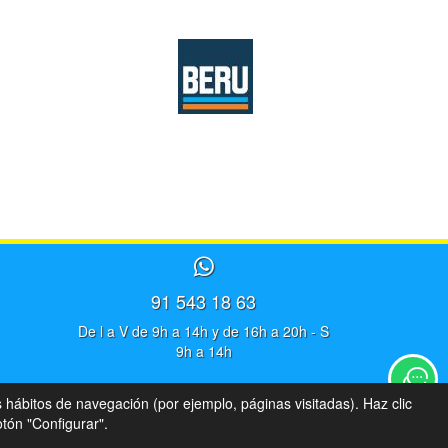
91 543 18 63
De l a V de 9h a 14h y de 16h a 20h - S
9h a 14h
s hábitos de navegación (por ejemplo, páginas visitadas). Haz clic
tón "Configurar".