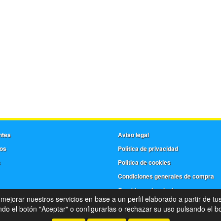
ntes
Aviso legal
os
Política de privacidad
s
Política de cookies
Condiciones generales de compra
Cambios y devoluciones
 mejorar nuestros servicios en base a un perfil elaborado a partir de tu
©
Frera
- 2026 -
Tienda online de recambios de Gira
o el botón "Aceptar" o configurarlas o rechazar su uso pulsando el bo