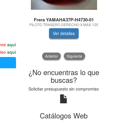
Frera YAMAHA37P-H4730-01
Ceps
PILOTO TRASERO DERECHO X-MAX 125
CEP
Ver detalles
V
ente
aquí
miso
aquí
Anterior
Siguiente
¿No encuentras lo que
buscas?
Solicitar presupuesto sin compromiso
Catálogos Web