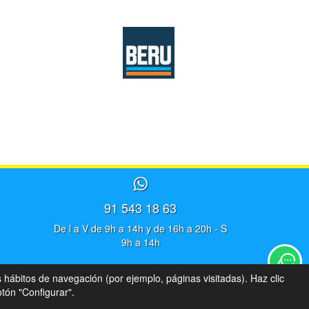
91 543 18 63
De l a V de 9h a 14h y de 16h a 20h - S
9h a 14h
s hábitos de navegación (por ejemplo, páginas visitadas). Haz clic
tón "Configurar".