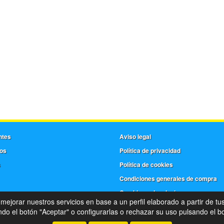
ntes
Aviso legal
os
Política de privacidad
s
Política de cookies
Condiciones generales de compra
Cambios y devoluciones
 mejorar nuestros servicios en base a un perfil elaborado a partir de tu
©
Frera
- 2026 -
Tienda online de recambios de Gira
o el botón "Aceptar" o configurarlas o rechazar su uso pulsando el bo