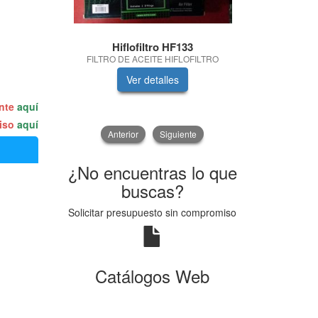
Hiflofiltro HF133
Fre
FILTRO DE ACEITE HIFLOFILTRO
Caden
Ver detalles
V
ente
aquí
miso
aquí
Anterior
Siguiente
¿No encuentras lo que
buscas?
Solicitar presupuesto sin compromiso
Catálogos Web