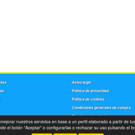
ntes
Aviso legal
os
Política de privacidad
s
Política de cookies
Condiciones generales de compra
Cambios y devoluciones
 mejorar nuestros servicios en base a un perfil elaborado a partir de tu
©
Frera
- 2026 -
Tienda online de recambios de Gira
o el botón "Aceptar" o configurarlas o rechazar su uso pulsando el bo