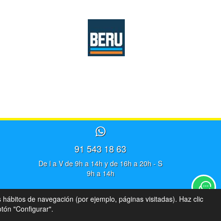
91 543 18 63
De l a V de 9h a 14h y de 16h a 20h - S
9h a 14h
s hábitos de navegación (por ejemplo, páginas visitadas). Haz clic
tón "Configurar".