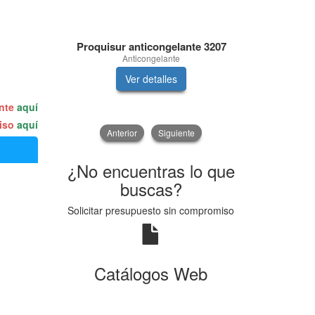
Proquisur anticongelante 3207
In
Anticongelante
KIT D
Ver detalles
V
ente
aquí
miso
aquí
Anterior
Siguiente
¿No encuentras lo que
buscas?
Solicitar presupuesto sin compromiso
Catálogos Web