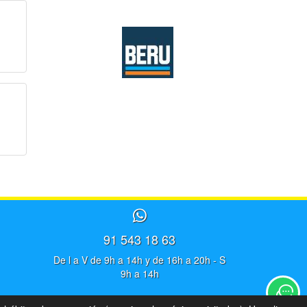
91 543 18 63
De l a V de 9h a 14h y de 16h a 20h - S
9h a 14h