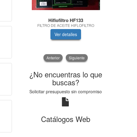
Hiflofiltro HF133
Frera YA
FILTRO DE ACEITE HIFLOFILTRO
PILOTO TRAS
Ver detalles
V
Anterior
Siguiente
¿No encuentras lo que
buscas?
Solicitar presupuesto sin compromiso
Catálogos Web