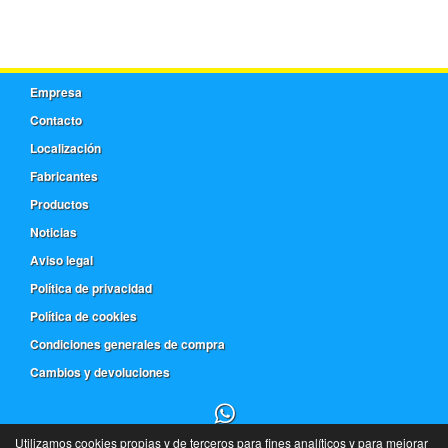
Empresa
Contacto
Localización
Fabricantes
Productos
Noticias
Aviso legal
Política de privacidad
Política de cookies
Condiciones generales de compra
Cambios y devoluciones
Utilizamos cookies propias y de terceros para fines analíticos y para mejorar
91 543 18 63