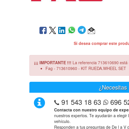
Si desea comprar este prod
¡¡¡ IMPORTANTE !!!
La referencia 713610690 está s
Fag - 713610960 - KIT RUEDA.WHEEL SET
¿Necesitas 
91 543 18 63
696 5
Contacta con nuestro equipo de expe
nuestros expertos. Te ayudarán a elegir 
vehículo.
Responden a tus preguntas de De l a V d