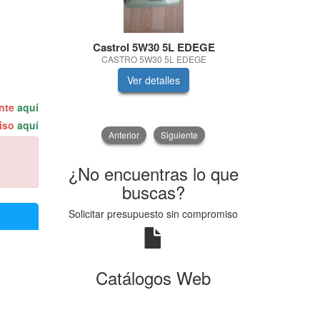
Castrol 5W30 5L EDEGE
In
CASTRO 5W30 5L EDEGE
KIT D
Ver detalles
V
ente
aquí
miso
aquí
Anterior
Siguiente
¿No encuentras lo que
buscas?
Solicitar presupuesto sin compromiso
Catálogos Web