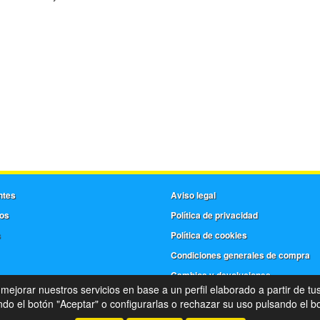
ntes
Aviso legal
os
Política de privacidad
s
Política de cookies
Condiciones generales de compra
Cambios y devoluciones
 mejorar nuestros servicios en base a un perfil elaborado a partir de tu
©
Frera
- 2026 -
Tienda online de recambios de Gira
o el botón "Aceptar" o configurarlas o rechazar su uso pulsando el bo