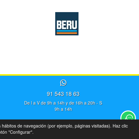
91 543 18 63
De l a V de 9h a 14h y de 16h a 20h - S
9h a 14h
s hábitos de navegación (por ejemplo, páginas visitadas). Haz clic
tón "Configurar".