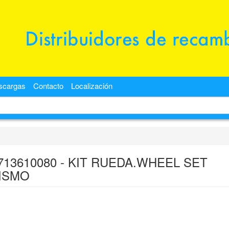
scargas
Contacto
Localización
713610080 - KIT RUEDA.WHEEL SET
ISMO