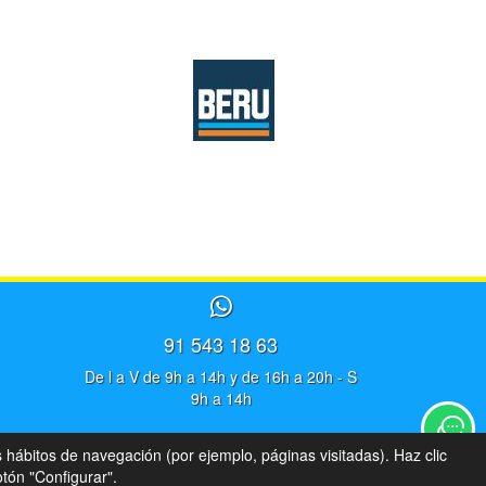
91 543 18 63
De l a V de 9h a 14h y de 16h a 20h - S
9h a 14h
s hábitos de navegación (por ejemplo, páginas visitadas). Haz clic
tón "Configurar".