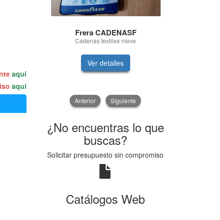
Frera CADENASF
Hifl
Cadenas textiles nieve
FILTRO DE
Ver detalles
V
ente
aquí
miso
aquí
Anterior
Siguiente
¿No encuentras lo que
buscas?
Solicitar presupuesto sin compromiso
Catálogos Web