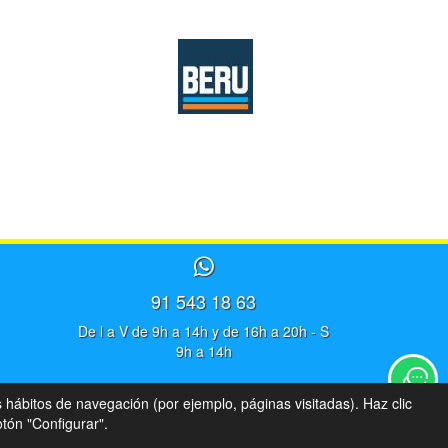
91 543 18 63
De l a V de 9h a 14h y de 16h a 20h - S
9h a 14h
s hábitos de navegación (por ejemplo, páginas visitadas). Haz clic
tón "Configurar".