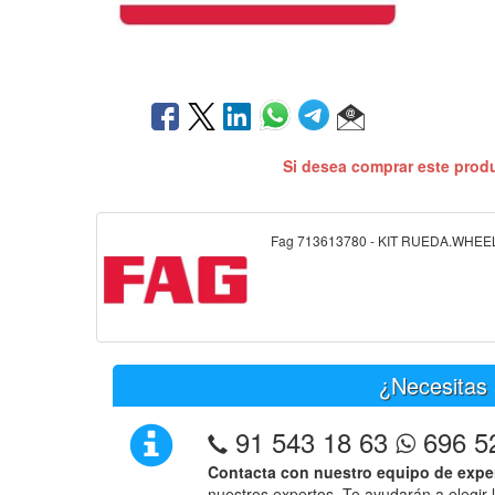
Si desea comprar este prod
Fag 713613780 - KIT RUEDA.WHEE
¿Necesitas 
91 543 18 63
696 5
Contacta con nuestro equipo de expe
nuestros expertos. Te ayudarán a elegir 