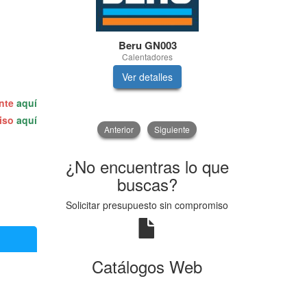
Beru GN003
Cepsa
Calentadores
XTAR10
Ver detalles
V
ente
aquí
miso
aquí
Anterior
Siguiente
¿No encuentras lo que
buscas?
Solicitar presupuesto sin compromiso
Catálogos Web