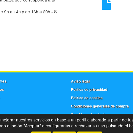
e 9h a 14h y de 16h a 20h - S
ntes
Aviso legal
os
Política de privacidad
s
Política de cookies
Condiciones generales de compra
Cambios y devoluciones
 mejorar nuestros servicios en base a un perfil elaborado a partir de tu
©
Frera
- 2026 -
Tienda online de recambios de Gira
o el botón "Aceptar" o configurarlas o rechazar su uso pulsando el bo