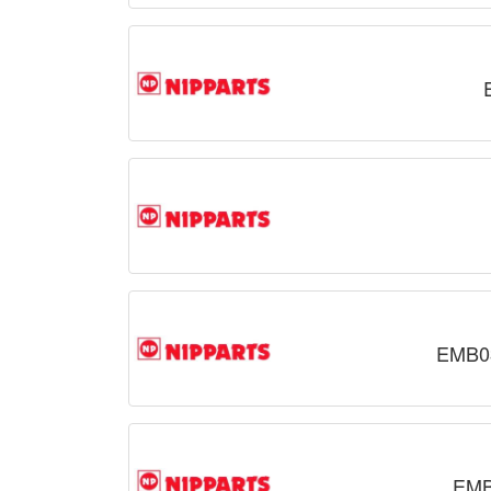
EMB0
EMB