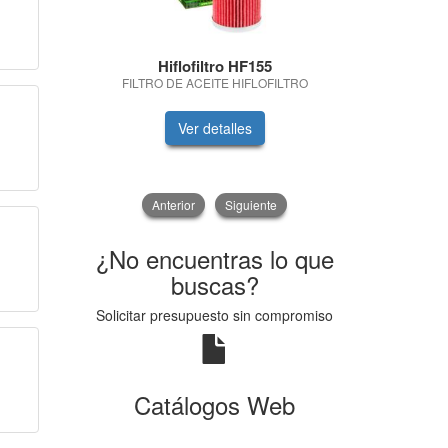
Hiflofiltro HF155
Fr
FILTRO DE ACEITE HIFLOFILTRO
PASTILLAS F
Ver detalles
V
Anterior
Siguiente
¿No encuentras lo que
buscas?
Solicitar presupuesto sin compromiso
Catálogos Web