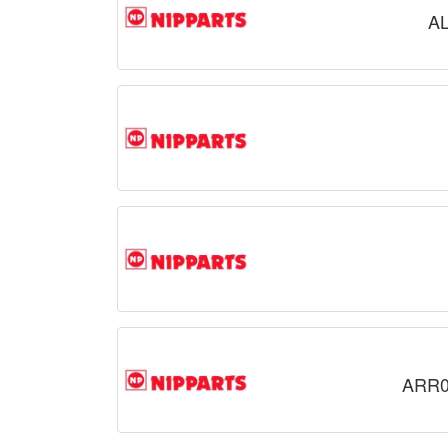
A
ARR0