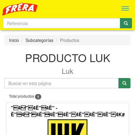
Men
Inicio
Subcategorías
Productos
PRODUCTO LUK
Luk
Total productos
1
"4"4Ë"4Ë" -
Ë"4"4Ë"4Ë"4Ë"4Ë"4Ë"4Ë"4K#