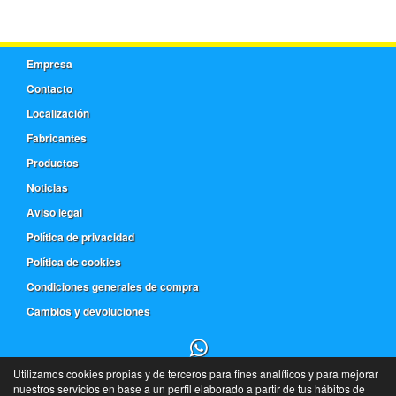
Empresa
Contacto
Localización
Fabricantes
Productos
Noticias
Aviso legal
Política de privacidad
Política de cookies
Condiciones generales de compra
Cambios y devoluciones
Utilizamos cookies propias y de terceros para fines analíticos y para mejorar
91 543 18 63
nuestros servicios en base a un perfil elaborado a partir de tus hábitos de