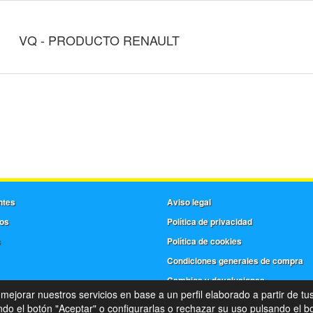
VQ - PRODUCTO RENAULT
ntes
Aviso legal
os
Política de privacidad
s
Política de cookies
Condiciones generales de compra
Cambios y devoluciones
 mejorar nuestros servicios en base a un perfil elaborado a partir de tu
©
Frera
- 2026 -
Tienda online de recambios de Gira
o el botón "Aceptar" o configurarlas o rechazar su uso pulsando el bo