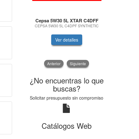
Cepsa 5W30 5L XTAR C4DFF
Castro
CEPSA 5W30 5L C4DPF SYNTHETIC
CASTR
Ver detalles
V
Anterior
Siguiente
¿No encuentras lo que
buscas?
Solicitar presupuesto sin compromiso
Catálogos Web