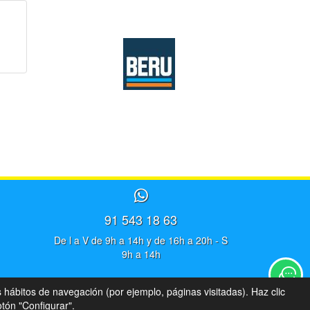
91 543 18 63
De l a V de 9h a 14h y de 16h a 20h - S
9h a 14h
s hábitos de navegación (por ejemplo, páginas visitadas). Haz clic
tón "Configurar".