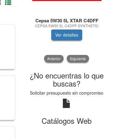
Cepsa 5W30 5L XTAR C4DFF
Proquisur 
CEPSA 5W30 5L C4DPF SYNTHETIC
A
Ver detalles
V
Anterior
Siguiente
¿No encuentras lo que
buscas?
Solicitar presupuesto sin compromiso
Catálogos Web