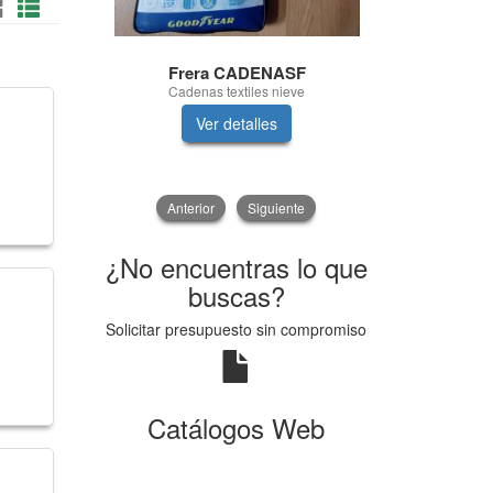
Frera CADENASF
Hifl
Cadenas textiles nieve
FILTRO DE
Ver detalles
V
Anterior
Siguiente
¿No encuentras lo que
buscas?
Solicitar presupuesto sin compromiso
Catálogos Web