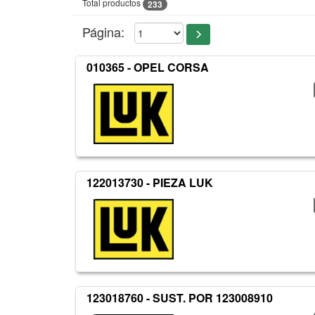
Total productos
233
Página:
010365 - OPEL CORSA
122013730 - PIEZA LUK
123018760 - SUST. POR 123008910