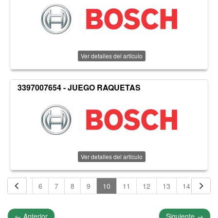
Ver detalles del artículo
3397007654 - JUEGO RAQUETAS
Ver detalles del artículo
4
5
6
7
8
9
10
11
12
13
14
15
←
Anterior
Siguiente
→