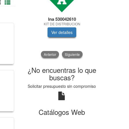
Ina 530042610
Lu
KIT DE DISTRIBUCION
LAMP.AUTOMO
Ver detalles
V
Anterior
Siguiente
¿No encuentras lo que
buscas?
Solicitar presupuesto sin compromiso
Catálogos Web