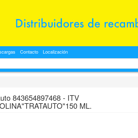
scargas
Contacto
Localización
auto 843654897468 - ITV
OLINA"TRATAUTO"150 ML.