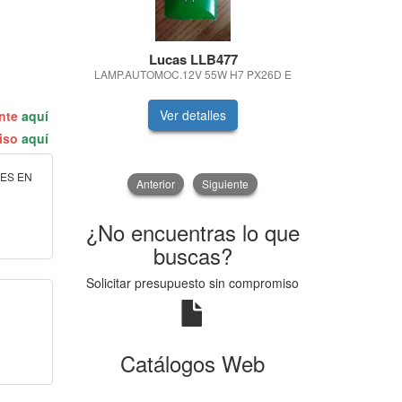
Lucas LLB477
B
LAMP.AUTOMOC.12V 55W H7 PX26D E
C
Ver detalles
V
ente
aquí
miso
aquí
RES EN
Anterior
Siguiente
¿No encuentras lo que
buscas?
Solicitar presupuesto sin compromiso
Catálogos Web