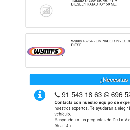
Tratauto 843654897467 - ITV
DIESEL"TRATAUTO"150 ML.
Wynns 46754 - LIMPIADOR INYECC
DIESEL
¿Necesitas 
91 543 18 63
696 5
Contacta con nuestro equipo de expe
nuestros expertos. Te ayudarán a elegir 
vehículo.
Responden a tus preguntas de De l a V d
9h a 14h