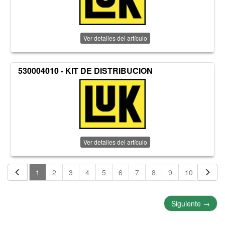
Ver detalles del artículo
530004010 - KIT DE DISTRIBUCION
Ver detalles del artículo
1
2
3
4
5
6
7
8
9
10
11
Siguiente
→