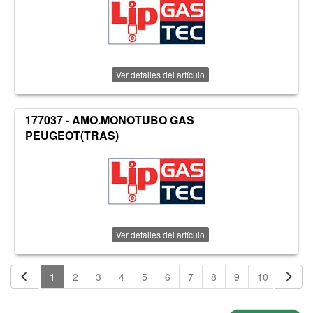
Ver detalles del artículo
177037 - AMO.MONOTUBO GAS
PEUGEOT(TRAS)
Ver detalles del artículo
1
2
3
4
5
6
7
8
9
10
11