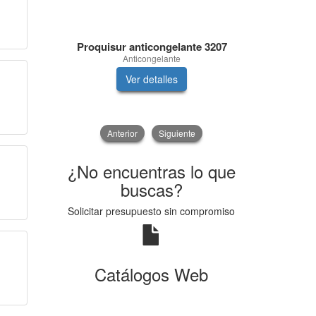
Proquisur anticongelante 3207
B
Anticongelante
C
Ver detalles
V
Anterior
Siguiente
¿No encuentras lo que
buscas?
Solicitar presupuesto sin compromiso
Catálogos Web