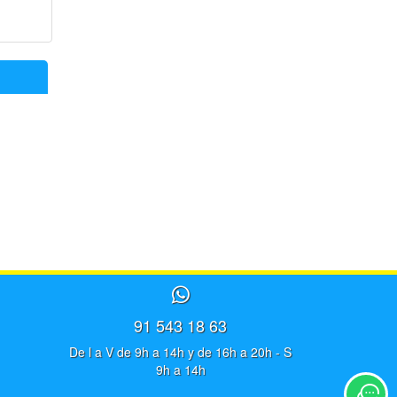
91 543 18 63
De l a V de 9h a 14h y de 16h a 20h - S
9h a 14h