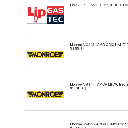
Lip 178010 - AMORT.MACPHERSO
Monroe MG216 - AMO.ORIGINAL D
S3 83-91
Monroe MR871 - AMORT.BMW E30 S
91 [SUST]
Monroe S3411 - AMORT.BMW E30 S
91 [SUST]