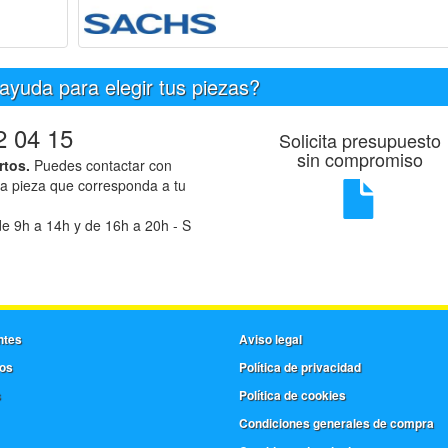
ayuda para elegir tus piezas?
2 04 15
Solicita presupuesto
sin compromiso
rtos.
Puedes contactar con
la pieza que corresponda a tu
e 9h a 14h y de 16h a 20h - S
ntes
Aviso legal
os
Política de privacidad
s
Política de cookies
Condiciones generales de compra