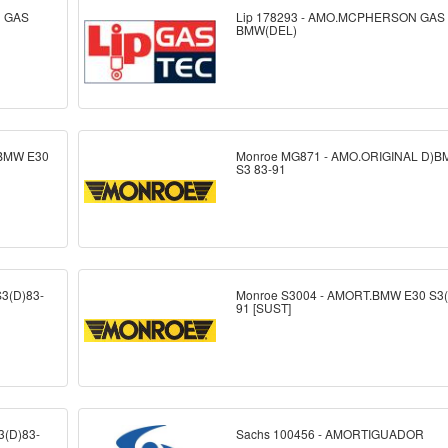
N GAS
Lip 178293 - AMO.MCPHERSON GAS
BMW(DEL)
)BMW E30
Monroe MG871 - AMO.ORIGINAL D)B
S3 83-91
3(D)83-
Monroe S3004 - AMORT.BMW E30 S3(
91 [SUST]
3(D)83-
Sachs 100456 - AMORTIGUADOR