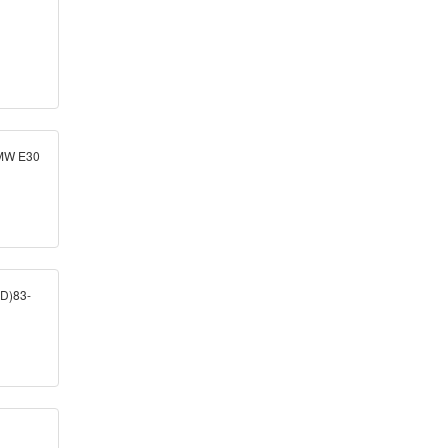
MW E30
D)83-