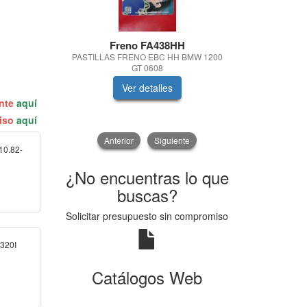
Freno FA438HH
Hifl
PASTILLAS FRENO EBC HH BMW 1200
FILTRO DE
GT 0608
Ver detalles
V
ente
aquí
miso
aquí
Anterior
Siguiente
10.82-
¿No encuentras lo que
buscas?
Solicitar presupuesto sin compromiso
320I
Catálogos Web