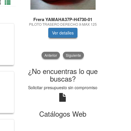
Frera YAMAHA37P-H4730-01
B
PILOTO TRASERO DERECHO X-MAX 125
C
Ver detalles
V
Anterior
Siguiente
¿No encuentras lo que
buscas?
Solicitar presupuesto sin compromiso
Catálogos Web