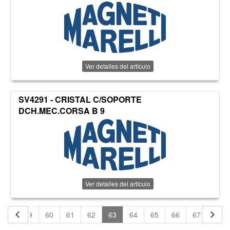
Ver detalles del artículo
SV4291 - CRISTAL C/SOPORTE
DCH.MEC.CORSA B 9
Ver detalles del artículo
58
59
60
61
62
63
64
65
66
67
68