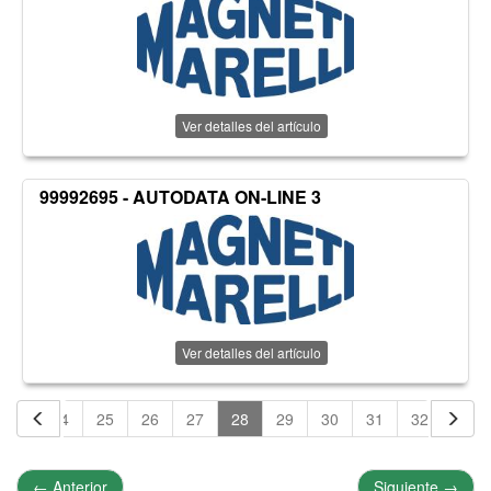
Ver detalles del artículo
99992695 - AUTODATA ON-LINE 3
Ver detalles del artículo
23
24
25
26
27
28
29
30
31
32
33
←
Anterior
Siguiente
→