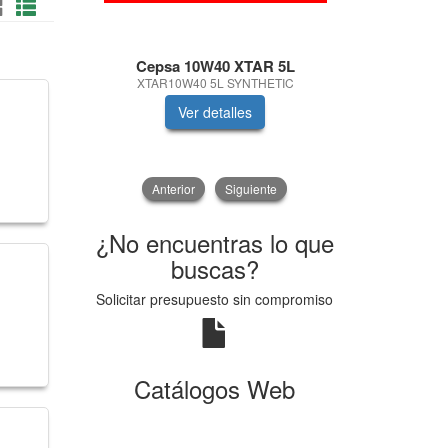
Cepsa 10W40 XTAR 5L
Ne
XTAR10W40 5L SYNTHETIC
LIQUIDO 
Ver detalles
V
Anterior
Siguiente
¿No encuentras lo que
buscas?
Solicitar presupuesto sin compromiso
Catálogos Web