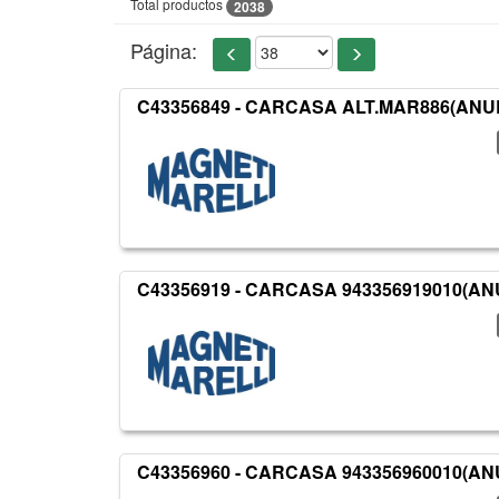
Total productos
2038
Página:
C43356849 - CARCASA ALT.MAR886(ANUL)*
C43356919 - CARCASA 943356919010(ANUL
C43356960 - CARCASA 943356960010(ANUL