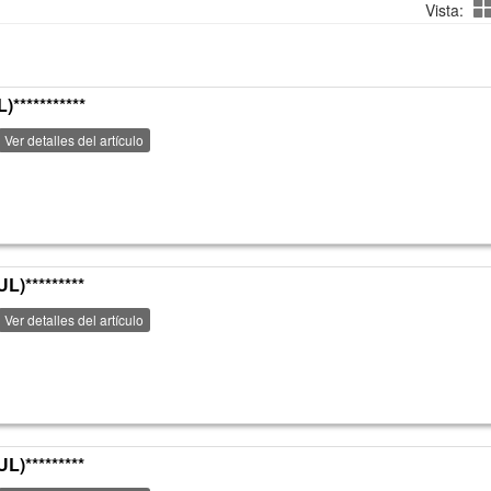
Vista:
**********
Ver detalles del artículo
)*********
Ver detalles del artículo
)*********