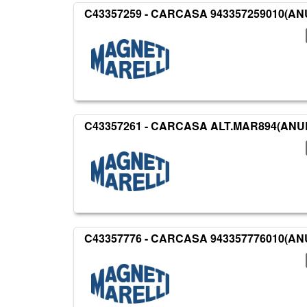
C43357259 - CARCASA 943357259010(ANUL
C43357261 - CARCASA ALT.MAR894(ANUL)*
C43357776 - CARCASA 943357776010(ANUL