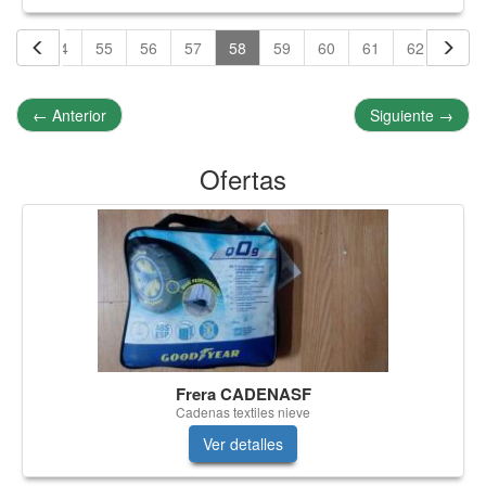
53
54
55
56
57
58
59
60
61
62
63
←
Anterior
Siguiente
→
Ofertas
Frera CADENASF
Cadenas textiles nieve
Ver detalles