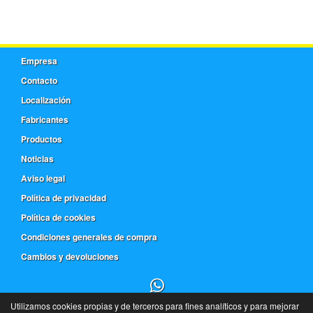
Empresa
Contacto
Localización
Fabricantes
Productos
Noticias
Aviso legal
Política de privacidad
Política de cookies
Condiciones generales de compra
Cambios y devoluciones
Utilizamos cookies propias y de terceros para fines analíticos y para mejorar
91 543 18 63