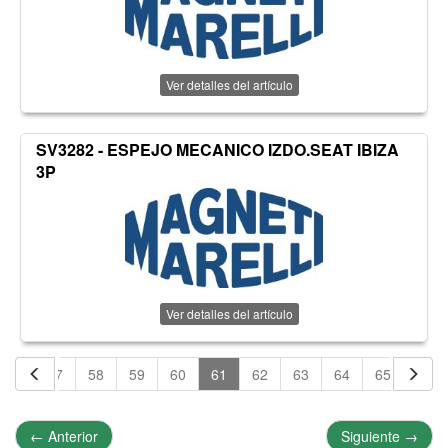
Ver detalles del artículo
SV3282 - ESPEJO MECANICO IZDO.SEAT IBIZA
3P
Ver detalles del artículo
56
57
58
59
60
61
62
63
64
65
66
←
Anterior
Siguiente
→