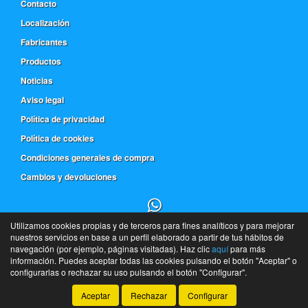
Contacto
Localización
Fabricantes
Productos
Noticias
Aviso legal
Política de privacidad
Política de cookies
Condiciones generales de compra
Cambios y devoluciones
Utilizamos cookies propias y de terceros para fines analíticos y para mejorar
91 543 18 63
nuestros servicios en base a un perfil elaborado a partir de tus hábitos de
navegación (por ejemplo, páginas visitadas). Haz clic
aquí
para más
De l a V de 9h a 14h y de 16h a 20h - S 9h a 14h
información. Puedes aceptar todas las cookies pulsando el botón "Aceptar" o
©
Frera
- 2026 -
Tienda online de recambios de Gira
configurarlas o rechazar su uso pulsando el botón "Configurar".
Aceptar
Rechazar
Configurar