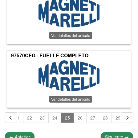
Ver detalles del artículo
97570CFG - FUELLE COMPLETO
Ver detalles del artículo
20
21
22
23
24
25
26
27
28
29
30
←
Anterior
Siguiente
→