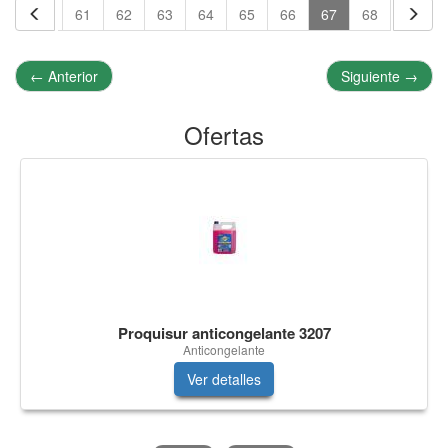
59
60
61
62
63
64
65
66
67
68
←
Anterior
Siguiente
→
Ofertas
Proquisur anticongelante 3207
Anticongelante
Ver detalles