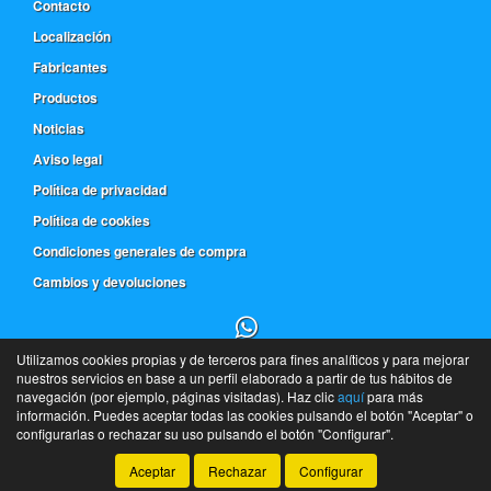
Contacto
Localización
Fabricantes
Productos
Noticias
Aviso legal
Política de privacidad
Política de cookies
Condiciones generales de compra
Cambios y devoluciones
Utilizamos cookies propias y de terceros para fines analíticos y para mejorar
91 543 18 63
nuestros servicios en base a un perfil elaborado a partir de tus hábitos de
navegación (por ejemplo, páginas visitadas). Haz clic
aquí
para más
De l a V de 9h a 14h y de 16h a 20h - S 9h a 14h
información. Puedes aceptar todas las cookies pulsando el botón "Aceptar" o
©
Frera
- 2026 -
Tienda online de recambios de Gira
configurarlas o rechazar su uso pulsando el botón "Configurar".
Aceptar
Rechazar
Configurar