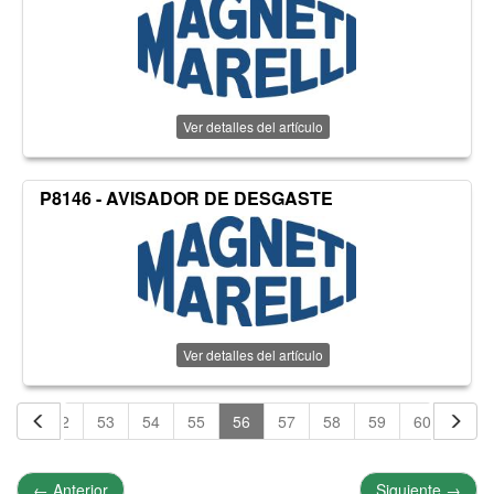
Ver detalles del artículo
P8146 - AVISADOR DE DESGASTE
Ver detalles del artículo
51
52
53
54
55
56
57
58
59
60
61
←
Anterior
Siguiente
→